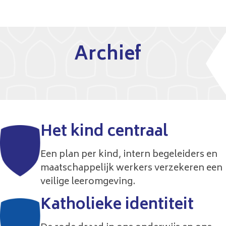
Stichting Katholiek Onderwijs Aruba (SKOA)
Home
Naar hoofdinhoud
Over SKOA
Archief
Werken bij
Scholen
Vacatures
Kleuteronderwijs
Voor ouders
Erasmus+
Basisonderwijs
Contact
Onderwijsfilosofie
Het kind centraal
Voortgezet onderwijs
Geschiedenis
Speciaal onderwijs
Een plan per kind, intern begeleiders en
SAS-Login
maatschappelijk werkers verzekeren een
veilige leeromgeving.
Katholieke identiteit
Inschrijven